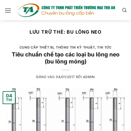
Bỏ
qua
nội
dung
LƯU TRỮ THẺ:
BU LÔNG NEO
CUNG CẤP THIẾT BỊ
,
THÔNG TIN KỸ THUẬT
,
TIN TỨC
Tiêu chuẩn chế tạo các loại bu lông neo
(bu lông móng)
ĐĂNG VÀO
04/01/2017
BỞI
ADMIN
04
Th1