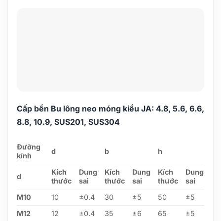
Cấp bền Bu lông neo móng kiểu JA: 4.8, 5.6, 6.6,
8.8, 10.9, SUS201, SUS304
Đường
d
b
h
kính
Kích
Dung
Kích
Dung
Kích
Dung
d
thước
sai
thước
sai
thước
sai
M10
10
±0.4
30
±5
50
±5
M12
12
±0.4
35
±6
65
±5