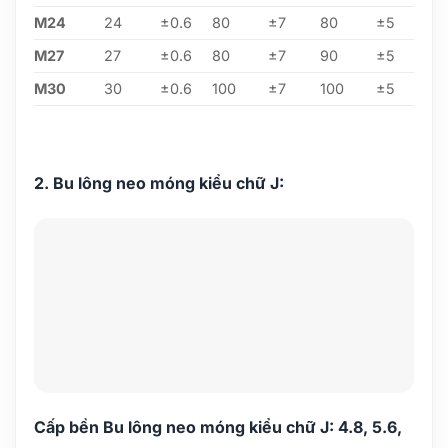
M24
24
±0.6
80
±7
80
±5
M27
27
±0.6
80
±7
90
±5
M30
30
±0.6
100
±7
100
±5
2. Bu lông neo móng kiểu chữ J:
Cấp bền Bu lông neo móng kiểu chữ J: 4.8, 5.6,