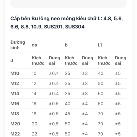
Cấp bền Bu lông neo móng kiểu chữ L: 4.8, 5.6,
6.6, 8.8, 10.9, SUS201, SUS304
Đường
ds
b
L1
kính
Kích
Dung
Kích
Dung
Kích
Dung
d
thước
sai
thước
sai
thước
sai
M10
10
±0.4
25
±3
40
±5
M12
12
±0.4
35
±3
50
±5
M14
14
±0.4
35
±3
60
±5
M16
16
±0.5
40
±4
60
±5
M18
18
±0.5
45
±4
70
±5
M20
20
±0.5
50
±4
70
±5
M22
22
±0.5
50
±4
70
±5