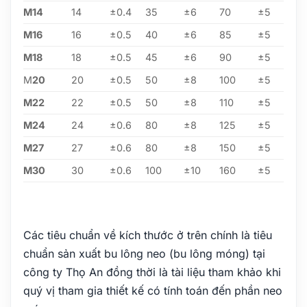
M14
14
±0.4
35
±6
70
±5
M16
16
±0.5
40
±6
85
±5
M18
18
±0.5
45
±6
90
±5
M
20
20
±0.5
50
±8
100
±5
M22
22
±0.5
50
±8
110
±5
M24
24
±0.6
80
±8
125
±5
M27
27
±0.6
80
±8
150
±5
M30
30
±0.6
100
±10
160
±5
Các tiêu chuẩn về kích thước ở trên chính là tiêu
chuẩn sản xuất bu lông neo (bu lông móng) tại
công ty Thọ An đồng thời là tài liệu tham khảo khi
quý vị tham gia thiết kế có tính toán đến phần neo