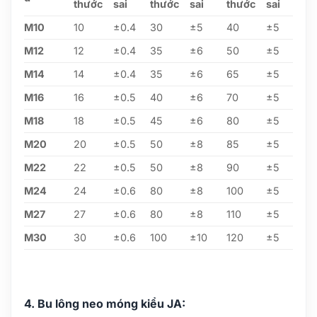
thước
sai
thước
sai
thước
sai
M10
10
±0.4
30
±5
40
±5
M12
12
±0.4
35
±6
50
±5
M14
14
±0.4
35
±6
65
±5
M16
16
±0.5
40
±6
70
±5
M18
18
±0.5
45
±6
80
±5
M20
20
±0.5
50
±8
85
±5
M22
22
±0.5
50
±8
90
±5
M24
24
±0.6
80
±8
100
±5
M27
27
±0.6
80
±8
110
±5
M30
30
±0.6
100
±10
120
±5
4. Bu lông neo móng kiểu JA: