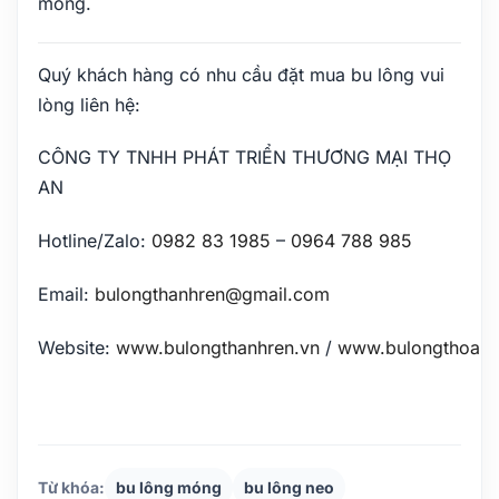
móng.
Quý khách hàng có nhu cầu đặt mua bu lông vui
lòng liên hệ:
CÔNG TY TNHH PHÁT TRIỂN THƯƠNG MẠI THỌ
AN
Hotline/Zalo:
0982 83 1985
–
0964 788 985
Email:
bulongthanhren@gmail.com
Website:
www.bulongthanhren.vn
/
www.bulongthoan.
Từ khóa:
bu lông móng
bu lông neo