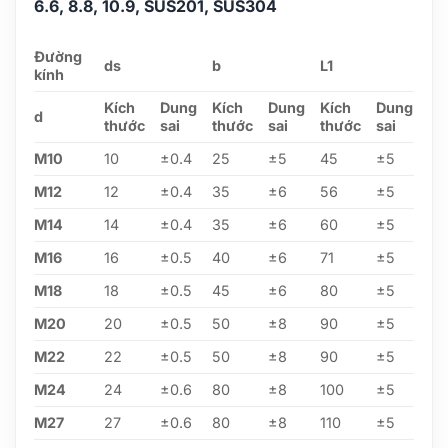
6.6, 8.8, 10.9, SUS201, SUS304
Đường
ds
b
L1
kính
Kích
Dung
Kích
Dung
Kích
Dung
d
thước
sai
thước
sai
thước
sai
M10
10
±0.4
25
±5
45
±5
M12
12
±0.4
35
±6
56
±5
M14
14
±0.4
35
±6
60
±5
M16
16
±0.5
40
±6
71
±5
M18
18
±0.5
45
±6
80
±5
M20
20
±0.5
50
±8
90
±5
M22
22
±0.5
50
±8
90
±5
M24
24
±0.6
80
±8
100
±5
M27
27
±0.6
80
±8
110
±5