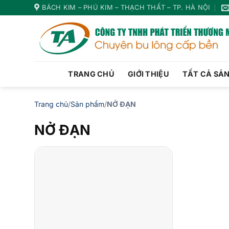
Bỏ
BÁCH KIM – PHÚ KIM – THẠCH THẤT – TP. HÀ NỘI
qua
nội
dung
TRANG CHỦ
GIỚI THIỆU
TẤT CẢ SẢ
Trang chủ
/
Sản phẩm
/
NỞ ĐẠN
NỞ ĐẠN