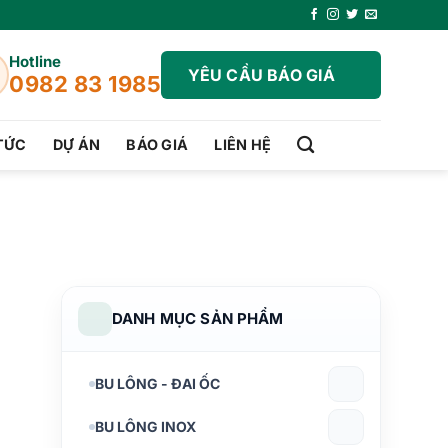
Hotline
YÊU CẦU BÁO GIÁ
0982 83 1985
 TỨC
DỰ ÁN
BÁO GIÁ
LIÊN HỆ
DANH MỤC SẢN PHẨM
BU LÔNG - ĐAI ỐC
BU LÔNG INOX