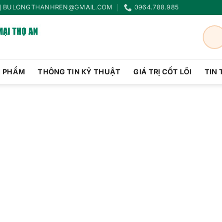
BULONGTHANHREN@GMAIL.COM
0964.788.985
N PHẨM
THÔNG TIN KỸ THUẬT
GIÁ TRỊ CỐT LÕI
TIN