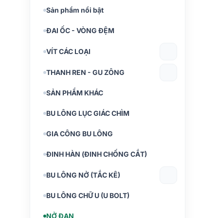
Sản phẩm nổi bật
ĐAI ỐC - VÒNG ĐỆM
VÍT CÁC LOẠI
THANH REN - GU ZÔNG
SẢN PHẨM KHÁC
BU LÔNG LỤC GIÁC CHÌM
GIA CÔNG BU LÔNG
ĐINH HÀN (ĐINH CHỐNG CẮT)
BU LÔNG NỞ (TẮC KÊ)
BU LÔNG CHỮ U (U BOLT)
NỞ ĐẠN