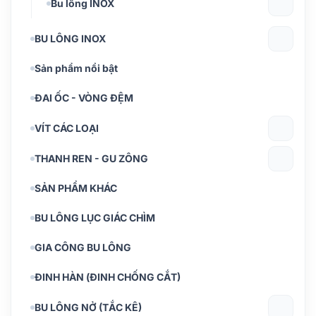
Bu lông INOX
BU LÔNG INOX
Sản phẩm nổi bật
ĐAI ỐC - VÒNG ĐỆM
VÍT CÁC LOẠI
THANH REN - GU ZÔNG
SẢN PHẨM KHÁC
BU LÔNG LỤC GIÁC CHÌM
GIA CÔNG BU LÔNG
ĐINH HÀN (ĐINH CHỐNG CẮT)
BU LÔNG NỞ (TẮC KÊ)