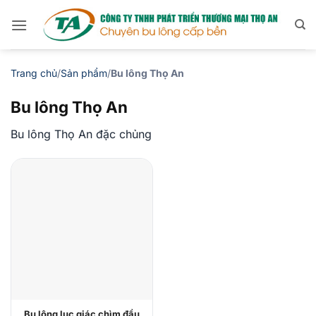
Bỏ
qua
nội
dung
Trang chủ
/
Sản phẩm
/
Bu lông Thọ An
Bu lông Thọ An
Bu lông Thọ An đặc chủng
Bu lông lục giác chìm đầu