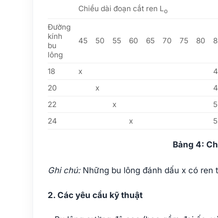
Chiều dài đoạn cắt ren L
o
Đường
kính
45
50
55
60
65
70
75
80
8
bu
lông
18
x
4
20
x
4
22
x
5
24
x
5
Bảng 4: Ch
Ghi chú:
Những bu lông đánh dấu x có ren t
2. Các yêu cầu kỹ thuật