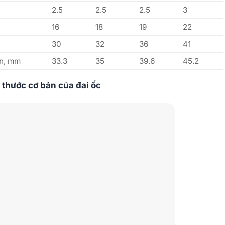
2.5
2.5
2.5
3
16
18
19
22
30
32
36
41
ơn, mm
33.3
35
39.6
45.2
 thước cơ bản của đai ốc