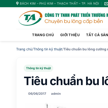
Bỏ
BÁCH KIM – PHÚ KIM – THẠCH THẤT – TP. HÀ NỘI
qua
nội
dung
TRANG CHỦ
GIỚI THIỆU
TẤT CẢ SẢ
Trang chủ
/
Thông tin kỹ thuật
/
Tiêu chuẩn bu lông cường 
Thông tin kỹ thuật
Tiêu chuẩn bu 
06/06/2017
admin