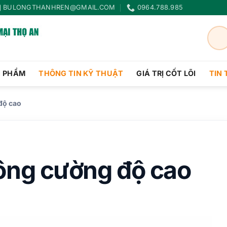
BULONGTHANHREN@GMAIL.COM
0964.788.985
N PHẨM
THÔNG TIN KỸ THUẬT
GIÁ TRỊ CỐT LÕI
TIN
độ cao
lông cường độ cao