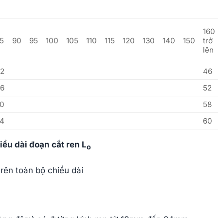
160
5
90
95
100
105
110
115
120
130
140
150
trở
lên
2
46
6
52
0
58
4
60
iều dài đoạn cắt ren L
o
rên toàn bộ chiều dài