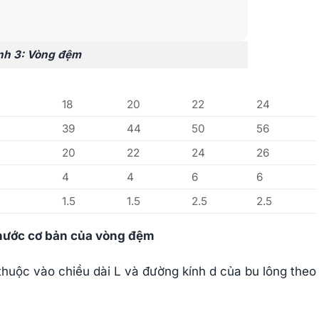
nh 3: Vòng đệm
18
20
22
24
39
44
50
56
20
22
24
26
4
4
6
6
1.5
1.5
2.5
2.5
thước cơ bản của vòng đệm
thuộc vào chiều dài L và đường kính d của bu lông theo