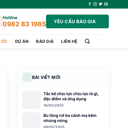
Hotline
YÊU CẦU BÁO GIÁ
0982 83 1985
 TỨC
DỰ ÁN
BÁO GIÁ
LIÊN HỆ
BÀI VIẾT MỚI
Tắc kê chịu lực chịu lực là gì,
đặc điểm và ứng dụng
14/02/2025
Bu lông nở ba cánh mạ kẽm
nhúng nóng
09/02/2025