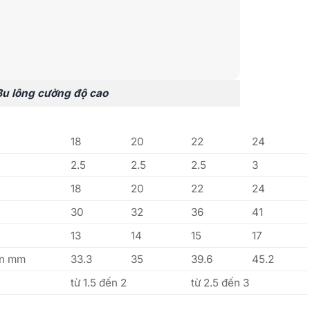
 Bu lông cường độ cao
18
20
22
24
2.5
2.5
2.5
3
18
20
22
24
30
32
36
41
13
14
15
17
ơn mm
33.3
35
39.6
45.2
từ 1.5 đến 2
từ 2.5 đến 3