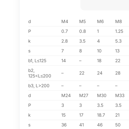
d
M4
M5
M6
M8
P
0.7
0.8
1
1.25
k
2.8
3.5
4
5.3
s
7
8
10
13
b1, L≤125
14
–
18
22
b2,
–
22
24
28
125<L≤200
b3, L>200
–
–
–
–
d
M24
M27
M30
M33
P
3
3
3.5
3.5
k
15
17
18.7
21
s
36
41
46
50