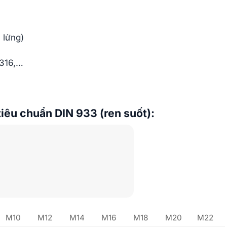
 lửng)
 316,…
tiêu chuẩn DIN 933 (ren suốt):
M10
M12
M14
M16
M18
M20
M22