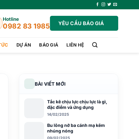
Hotline
YÊU CẦU BÁO GIÁ
0982 83 1985
 TỨC
DỰ ÁN
BÁO GIÁ
LIÊN HỆ
BÀI VIẾT MỚI
Tắc kê chịu lực chịu lực là gì,
đặc điểm và ứng dụng
14/02/2025
Bu lông nở ba cánh mạ kẽm
nhúng nóng
09/02/2025