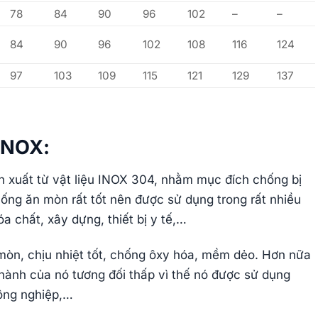
78
84
90
96
102
–
–
84
90
96
102
108
116
124
97
103
109
115
121
129
137
INOX:
ản xuất từ vật liệu INOX 304, nhằm mục đích chống bị
ng ăn mòn rất tốt nên được sử dụng trong rất nhiều
 chất, xây dựng, thiết bị y tế,…
òn, chịu nhiệt tốt, chống ôxy hóa, mềm dẻo. Hơn nữa
thành của nó tương đối thấp vì thế nó được sử dụng
công nghiệp,…