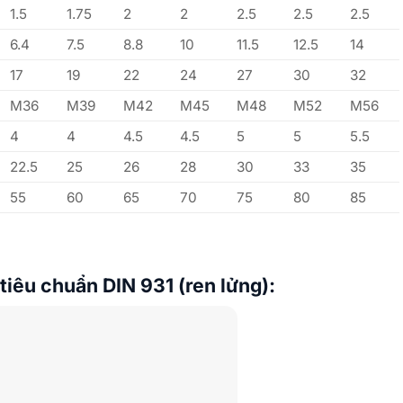
1.5
1.75
2
2
2.5
2.5
2.5
6.4
7.5
8.8
10
11.5
12.5
14
17
19
22
24
27
30
32
M36
M39
M42
M45
M48
M52
M56
4
4
4.5
4.5
5
5
5.5
22.5
25
26
28
30
33
35
55
60
65
70
75
80
85
tiêu chuẩn DIN 931 (ren lửng):