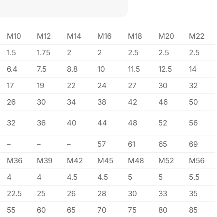
M10
M12
M14
M16
M18
M20
M22
1.5
1.75
2
2
2.5
2.5
2.5
6.4
7.5
8.8
10
11.5
12.5
14
17
19
22
24
27
30
32
26
30
34
38
42
46
50
32
36
40
44
48
52
56
–
–
–
57
61
65
69
M36
M39
M42
M45
M48
M52
M56
4
4
4.5
4.5
5
5
5.5
22.5
25
26
28
30
33
35
55
60
65
70
75
80
85