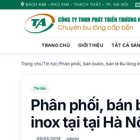
Bỏ
BÁCH KIM – PHÚ KIM – THẠCH THẤT – TP. HÀ NỘI
qua
nội
dung
TRANG CHỦ
GIỚI THIỆU
TẤT CẢ SẢ
Trang chủ
/
Tin tức
/
Phân phối, bán buôn, bán lẻ Bu lông in
Tin tức
Phân phối, bán 
inox tại tại Hà N
09/04/2019
admin