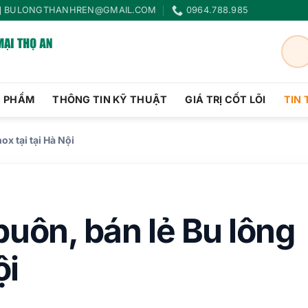
BULONGTHANHREN@GMAIL.COM
0964.788.985
N PHẨM
THÔNG TIN KỸ THUẬT
GIÁ TRỊ CỐT LÕI
TIN
ox tại tại Hà Nội
buôn, bán lẻ Bu lông
ội