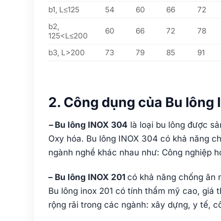
b1, L≤125
54
60
66
72
b2,
60
66
72
78
125<L≤200
b3, L>200
73
79
85
91
2. Công dụng của Bu lông 
–
Bu lông INOX 304
là loại bu lông được s
Oxy hóa. Bu lông INOX 304 có khả năng chố
ngành nghề khác nhau như: Công nghiệp hóa
– Bu lông INOX 201
có khả năng chống ăn m
Bu lông inox 201 có tính thẩm mỹ cao, giá 
rộng rãi trong các ngành: xây dựng, y tế, 