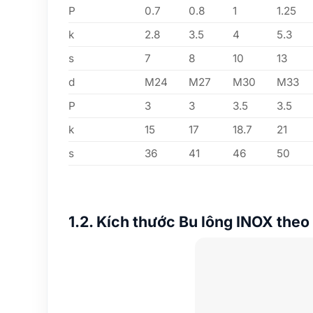
P
0.7
0.8
1
1.25
k
2.8
3.5
4
5.3
s
7
8
10
13
d
M24
M27
M30
M33
P
3
3
3.5
3.5
k
15
17
18.7
21
s
36
41
46
50
1.2. Kích thước Bu lông INOX theo 