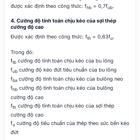
được xác định theo công thức: f
= 0,7f
.
hb
ub
4. Cường độ tính toán chịu kéo của sợi thép
cường độ cao
Được xác định theo công thức: f
= 0,63f
.
th
u
Trong đó:
f
cường độ tính toán chịu kéo của bu lông
tb
f
cường độ kéo đứt tiêu chuẩn của bu lông
ub
f
cường độ tính toán chịu kéo của bulông neo
ba
f
cường độ tính toán chịu kéo của bulông
hb
cường độ cao
f
cường độ tính toán chịu kéo của sợi thép
th
cường độ cao
f
cường độ tiêu chuẩn của thép theo sức bền kéo
u
đứt