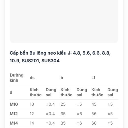
Cấp bền Bu lông neo kiểu J: 4.8, 5.6, 6.6, 8.8,
10.9, SUS201, SUS304
Đường
ds
b
L1
kính
Kích
Dung
Kích
Dung
Kích
Dung
d
thước
sai
thước
sai
thước
sai
M10
10
±0.4
25
±5
45
±5
M12
12
±0.4
35
±6
56
±5
M14
14
±0.4
35
±6
60
±5