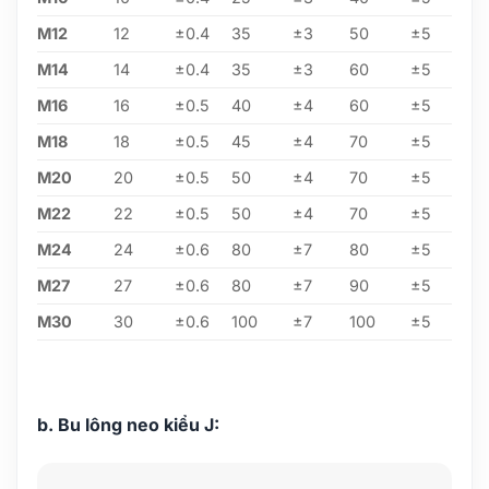
M12
12
±0.4
35
±3
50
±5
M14
14
±0.4
35
±3
60
±5
M16
16
±0.5
40
±4
60
±5
M18
18
±0.5
45
±4
70
±5
M20
20
±0.5
50
±4
70
±5
M22
22
±0.5
50
±4
70
±5
M24
24
±0.6
80
±7
80
±5
M27
27
±0.6
80
±7
90
±5
M30
30
±0.6
100
±7
100
±5
b. Bu lông neo kiểu J: