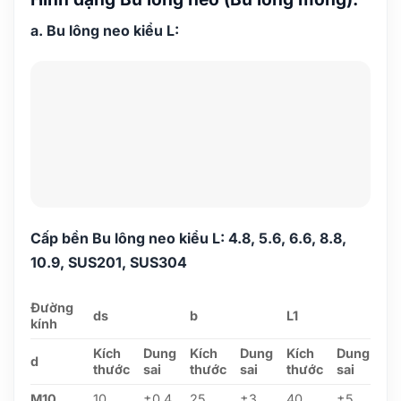
a. Bu lông neo kiểu L:
Cấp bền Bu lông neo kiểu L: 4.8, 5.6, 6.6, 8.8,
10.9, SUS201, SUS304
Đường
ds
b
L1
kính
Kích
Dung
Kích
Dung
Kích
Dung
d
thước
sai
thước
sai
thước
sai
M10
10
±0.4
25
±3
40
±5