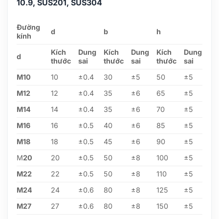
10.9, SUS201, SUS304
Đường
d
b
h
kính
Kích
Dung
Kích
Dung
Kích
Dung
d
thước
sai
thước
sai
thước
sai
M10
10
±0.4
30
±5
50
±5
M12
12
±0.4
35
±6
65
±5
M14
14
±0.4
35
±6
70
±5
M16
16
±0.5
40
±6
85
±5
M18
18
±0.5
45
±6
90
±5
M
20
20
±0.5
50
±8
100
±5
M22
22
±0.5
50
±8
110
±5
M24
24
±0.6
80
±8
125
±5
M27
27
±0.6
80
±8
150
±5