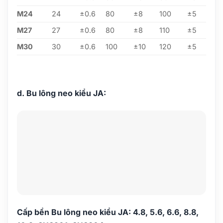
M24
24
±0.6
80
±8
100
±5
M27
27
±0.6
80
±8
110
±5
M30
30
±0.6
100
±10
120
±5
d. Bu lông neo kiểu JA:
Cấp bền Bu lông neo kiểu JA: 4.8, 5.6, 6.6, 8.8,