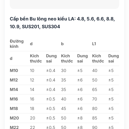
Cấp bền Bu lông neo kiểu LA: 4.8, 5.6, 6.6, 8.8,
10.9, SUS201, SUS304
Đường
d
b
L1
kính
Kích
Dung
Kích
Dung
Kích
Dung
d
thước
sai
thước
sai
thước
sai
M10
10
±0.4
30
±5
40
±5
M12
12
±0.4
35
±6
50
±5
M14
14
±0.4
35
±6
65
±5
M16
16
±0.5
40
±6
70
±5
M18
18
±0.5
45
±6
80
±5
M20
20
±0.5
50
±8
85
±5
M22
22
±0.5
50
±8
90
±5