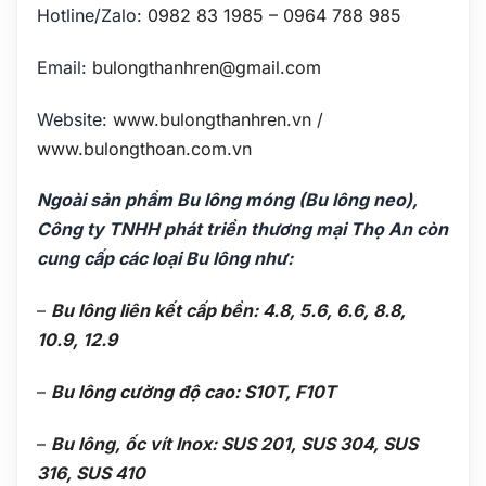
Hotline/Zalo:
0982 83 1985
–
0964 788 985
Email:
bulongthanhren@gmail.com
Website:
www.bulongthanhren.vn
/
www.bulongthoan.com.vn
Ngoài sản phẩm Bu lông móng (Bu lông neo),
Công ty TNHH phát triển thương mại Thọ An còn
cung cấp các loại Bu lông như:
–
Bu lông liên kết cấp bền: 4.8, 5.6, 6.6, 8.8,
10.9, 12.9
–
Bu lông cường độ cao: S10T, F10T
–
Bu lông, ốc vít Inox: SUS 201, SUS 304, SUS
316, SUS 410