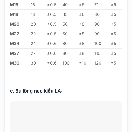
M16
16
±0.5
40
±6
71
±5
M18
18
±0.5
45
±6
80
±5
M20
20
±0.5
50
±8
90
±5
M22
22
±0.5
50
±8
90
±5
M24
24
±0.6
80
±8
100
±5
M27
27
±0.6
80
±8
110
±5
M30
30
±0.6
100
±10
120
±5
c. Bu lông neo kiểu LA: