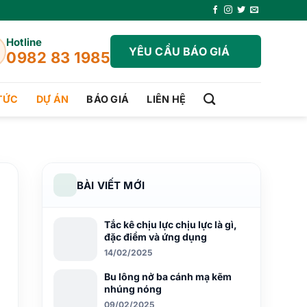
Hotline
YÊU CẦU BÁO GIÁ
0982 83 1985
 TỨC
DỰ ÁN
BÁO GIÁ
LIÊN HỆ
BÀI VIẾT MỚI
Tắc kê chịu lực chịu lực là gì,
đặc điểm và ứng dụng
14/02/2025
Bu lông nở ba cánh mạ kẽm
nhúng nóng
09/02/2025