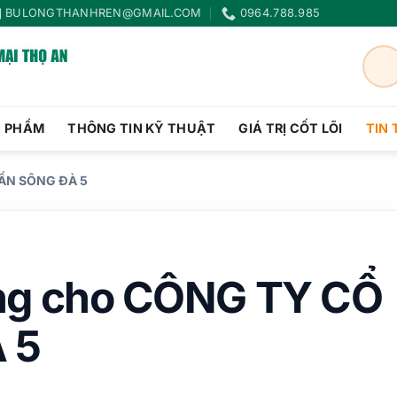
BULONGTHANHREN@GMAIL.COM
0964.788.985
N PHẨM
THÔNG TIN KỸ THUẬT
GIÁ TRỊ CỐT LÕI
TIN
HẦN SÔNG ĐÀ 5
ông cho CÔNG TY CỔ
 5