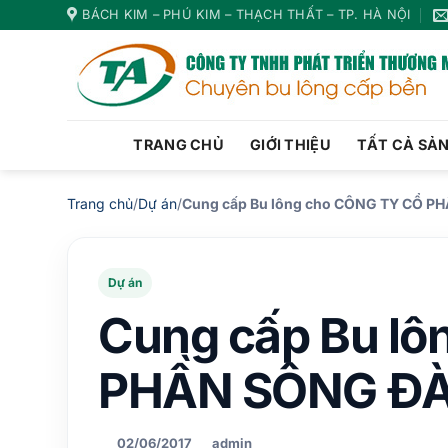
Bỏ
BÁCH KIM – PHÚ KIM – THẠCH THẤT – TP. HÀ NỘI
qua
nội
dung
TRANG CHỦ
GIỚI THIỆU
TẤT CẢ SẢ
Trang chủ
/
Dự án
/
Cung cấp Bu lông cho CÔNG TY CỔ P
Dự án
Cung cấp Bu l
PHẦN SÔNG ĐÀ
02/06/2017
admin