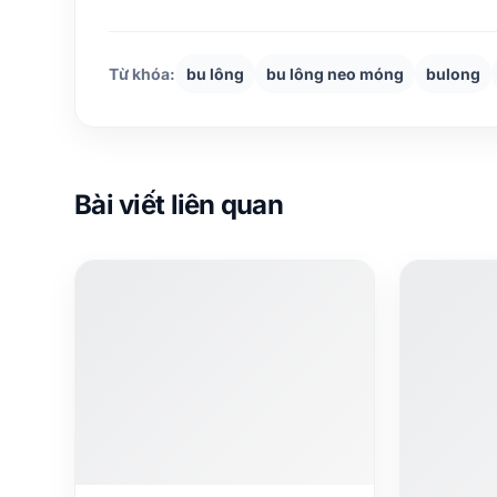
Từ khóa:
bu lông
bu lông neo móng
bulong
Bài viết liên quan