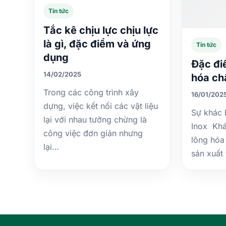
Tin tức
Tắc kê chịu lực chịu lực
là gì, đặc điểm và ứng
Tin tức
dụng
Đặc đi
14/02/2025
hóa ch
Trong các công trình xây
16/01/202
dựng, việc kết nối các vật liệu
Sự khác 
lại với nhau tưởng chừng là
Inox Khá
công việc đơn giản nhưng
lông hóa
lại…
sản xuất