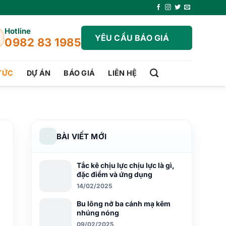
Hotline
YÊU CẦU BÁO GIÁ
0982 83 1985
 TỨC
DỰ ÁN
BÁO GIÁ
LIÊN HỆ
BÀI VIẾT MỚI
Tắc kê chịu lực chịu lực là gì,
đặc điểm và ứng dụng
14/02/2025
Bu lông nở ba cánh mạ kẽm
nhúng nóng
09/02/2025