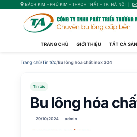
Bỏ
BÁCH KIM – PHÚ KIM – THẠCH THẤT – TP. HÀ NỘI
qua
nội
dung
TRANG CHỦ
GIỚI THIỆU
TẤT CẢ SẢ
Trang chủ
/
Tin tức
/
Bu lông hóa chất inox 304
Tin tức
Bu lông hóa chấ
29/10/2024
admin