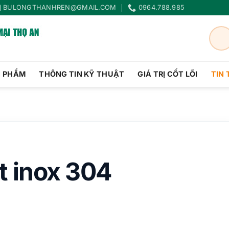
BULONGTHANHREN@GMAIL.COM
0964.788.985
N PHẨM
THÔNG TIN KỸ THUẬT
GIÁ TRỊ CỐT LÕI
TIN
t inox 304