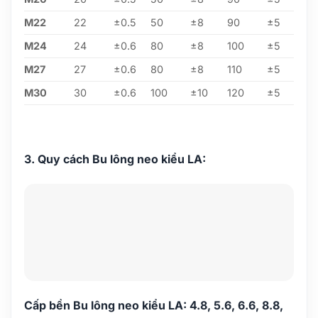
M22
22
±0.5
50
±8
90
±5
M24
24
±0.6
80
±8
100
±5
M27
27
±0.6
80
±8
110
±5
M30
30
±0.6
100
±10
120
±5
3. Quy cách Bu lông neo kiểu LA:
Cấp bền Bu lông neo kiểu LA: 4.8, 5.6, 6.6, 8.8,