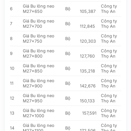
Giá Bu lông neo
Công ty
6
Bộ
M27x650
105,387
Thọ An
Giá Bu lông neo
Công ty
7
Bộ
M27x700
112,845
Thọ An
Giá Bu lông neo
Công ty
8
Bộ
M27x750
120,303
Thọ An
Giá Bu lông neo
Công ty
9
Bộ
M27x800
127,760
Thọ An
Giá Bu lông neo
Công ty
10
Bộ
M27x850
135,218
Thọ An
Giá Bu lông neo
Công ty
11
Bộ
M27x900
142,676
Thọ An
Giá Bu lông neo
Công ty
12
Bộ
M27x950
150,133
Thọ An
Giá Bu lông neo
Công ty
13
Bộ
157,591
M27x1000
Thọ An
Giá Bu lông neo
Công ty
14
Bộ
M27x1100
172,506
Thọ An