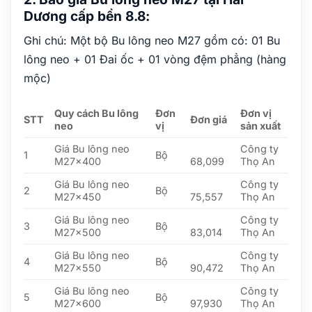
Dương cấp bền 8.8:
Ghi chú: Một bộ Bu lông neo M27 gồm có: 01 Bu
lông neo + 01 Đai ốc + 01 vòng đệm phẳng (hàng
mộc)
Quy cách Bu lông
Đơn
Đơn vị
STT
Đơn giá
neo
vị
sản xuất
Giá Bu lông neo
Công ty
1
Bộ
M27x400
68,099
Thọ An
Giá Bu lông neo
Công ty
2
Bộ
M27x450
75,557
Thọ An
Giá Bu lông neo
Công ty
3
Bộ
M27x500
83,014
Thọ An
Giá Bu lông neo
Công ty
4
Bộ
M27x550
90,472
Thọ An
Giá Bu lông neo
Công ty
5
Bộ
M27x600
97,930
Thọ An