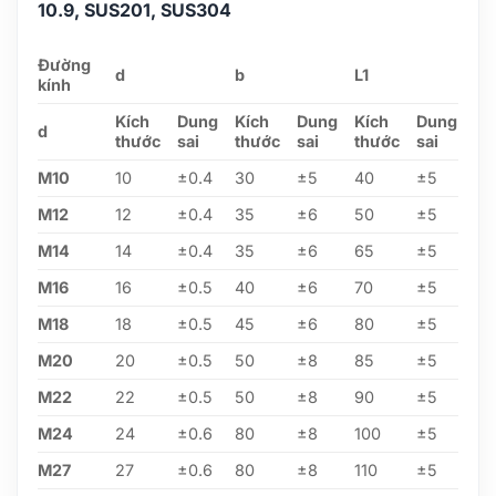
10.9, SUS201, SUS304
Đường
d
b
L1
kính
Kích
Dung
Kích
Dung
Kích
Dung
d
thước
sai
thước
sai
thước
sai
M10
10
±0.4
30
±5
40
±5
M12
12
±0.4
35
±6
50
±5
M14
14
±0.4
35
±6
65
±5
M16
16
±0.5
40
±6
70
±5
M18
18
±0.5
45
±6
80
±5
M20
20
±0.5
50
±8
85
±5
M22
22
±0.5
50
±8
90
±5
M24
24
±0.6
80
±8
100
±5
M27
27
±0.6
80
±8
110
±5