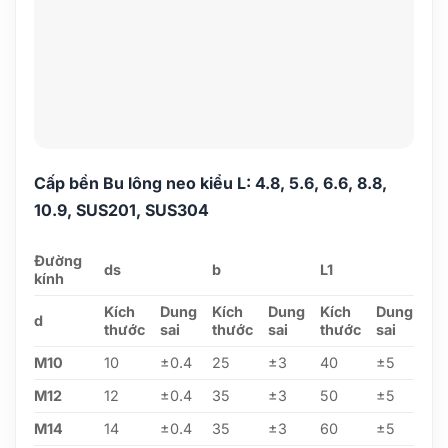
Cấp bền Bu lông neo kiểu L: 4.8, 5.6, 6.6, 8.8,
10.9, SUS201, SUS304
Đường
ds
b
L1
kính
Kích
Dung
Kích
Dung
Kích
Dung
d
thước
sai
thước
sai
thước
sai
M10
10
±0.4
25
±3
40
±5
M12
12
±0.4
35
±3
50
±5
M14
14
±0.4
35
±3
60
±5