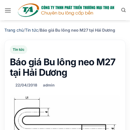
Bỏ
qua
nội
dung
Trang chủ
/
Tin tức
/
Báo giá Bu lông neo M27 tại Hải Dương
Tin tức
Báo giá Bu lông neo M27
tại Hải Dương
22/04/2018
admin