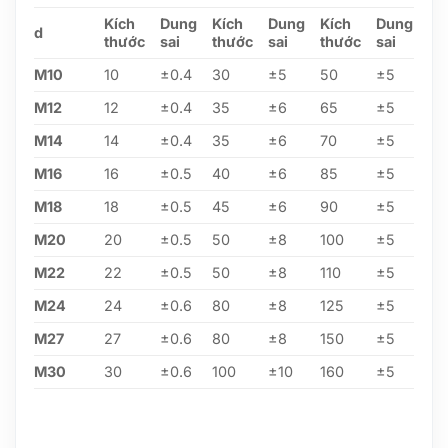
Kích
Dung
Kích
Dung
Kích
Dung
d
thước
sai
thước
sai
thước
sai
M10
10
±0.4
30
±5
50
±5
M12
12
±0.4
35
±6
65
±5
M14
14
±0.4
35
±6
70
±5
M16
16
±0.5
40
±6
85
±5
M18
18
±0.5
45
±6
90
±5
M20
20
±0.5
50
±8
100
±5
M22
22
±0.5
50
±8
110
±5
M24
24
±0.6
80
±8
125
±5
M27
27
±0.6
80
±8
150
±5
M30
30
±0.6
100
±10
160
±5