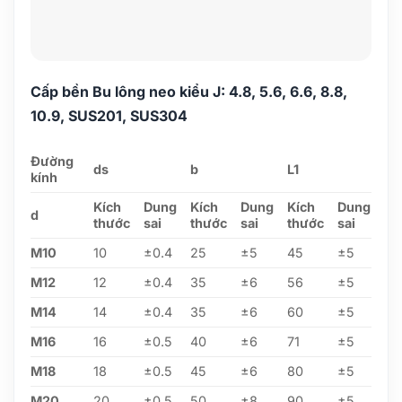
Cấp bền Bu lông neo kiểu J: 4.8, 5.6, 6.6, 8.8,
10.9, SUS201, SUS304
Đường
ds
b
L1
kính
Kích
Dung
Kích
Dung
Kích
Dung
d
thước
sai
thước
sai
thước
sai
M10
10
±0.4
25
±5
45
±5
M12
12
±0.4
35
±6
56
±5
M14
14
±0.4
35
±6
60
±5
M16
16
±0.5
40
±6
71
±5
M18
18
±0.5
45
±6
80
±5
M20
20
±0.5
50
±8
90
±5