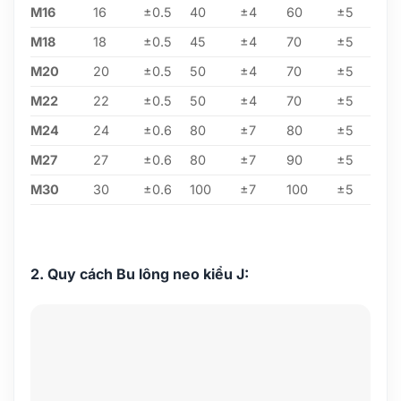
M16
16
±0.5
40
±4
60
±5
M18
18
±0.5
45
±4
70
±5
M20
20
±0.5
50
±4
70
±5
M22
22
±0.5
50
±4
70
±5
M24
24
±0.6
80
±7
80
±5
M27
27
±0.6
80
±7
90
±5
M30
30
±0.6
100
±7
100
±5
2. Quy cách Bu lông neo kiểu J: